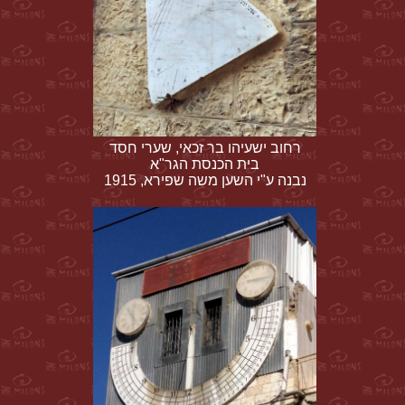
רחוב ישעיהו בר זכאי, שערי חסד
בית הכנסת הגר"א
נבנה ע"י השען משה שפירא, 1915