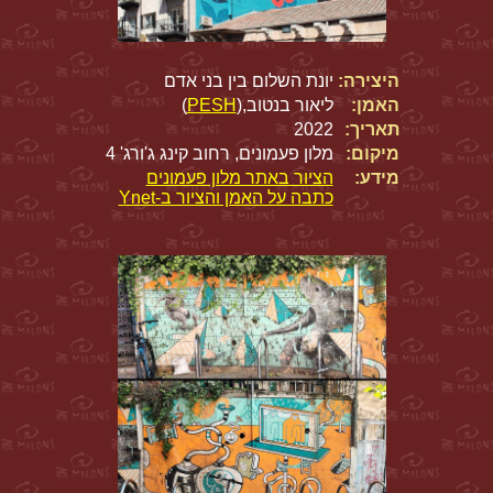
היצירה:
יונת השלום בין בני אדם
האמן:
ליאור בנטוב,(
PESH
)
תאריך:
2022
מיקום:
מלון פעמונים, רחוב קינג ג'ורג' 4
מידע:
הציור באתר מלון פעמונים
כתבה על האמן והציור ב-Ynet