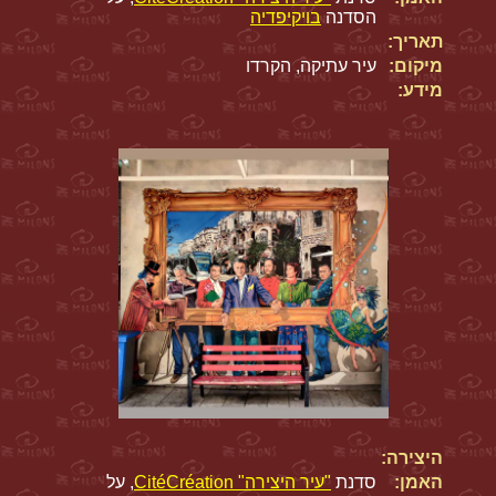
הסדנה
בויקיפדיה
תאריך:
מיקום:
עיר עתיקה, הקרדו
מידע:
היצירה:
האמן:
סדנת
"עיר היצירה" CitéCréation
, על