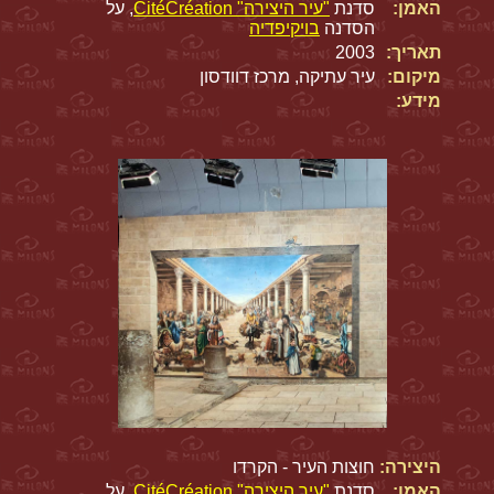
האמן:
סדנת
"עיר היצירה" CitéCréation
, על
הסדנה
בויקיפדיה
תאריך:
2003
מיקום:
עיר עתיקה, מרכז דוודסון
מידע:
היצירה:
חוצות העיר - הקרדו
האמן:
סדנת
"עיר היצירה" CitéCréation
, על