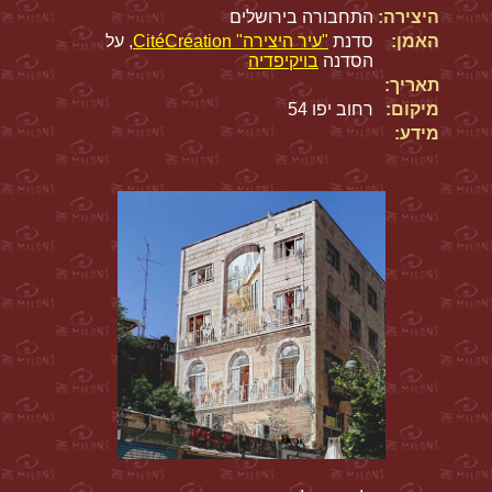
היצירה:
התחבורה בירושלים
האמן:
סדנת
"עיר היצירה" CitéCréation
, על
הסדנה
בויקיפדיה
תאריך:
מיקום:
רחוב יפו 54
מידע: