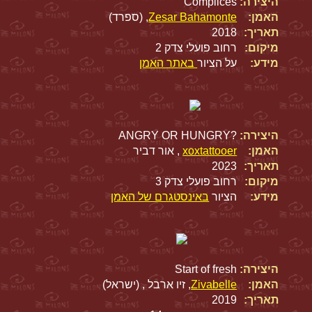
היצירה:
Complices
האמן:
Zesar Bahamonte
, (ספרד)
תאריך:
2018
מיקום:
רחוב פועלי צדק 2
מידע:
על הציור
באתר האמן
היצירה:
?ANGRY OR HUNGRY
האמן:
xoxtattooer
, אור דביר
תאריך:
2023
מיקום:
רחוב פועלי צדק 3
מידע:
הציור
באינסטגרם של האמן
היצירה:
Start of fresh
האמן:
Zivabelle
, זיו ארבל , (ישראל)
תאריך:
2019