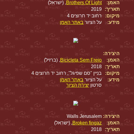
האמן:
Brothers Of Light
, (ישראל)
תאריך:
2019
מיקום:
רחוב יד חרוצים 4
מידע:
על הציור
באתר האמן
היצירה:
האמן:
Bicicleta Sem Freio
, (ברזיל)
תאריך:
2018
מיקום:
בניין "סם שפיגל", רחוב יד חרוצים 4
מידע:
על הציור
באתר האמן
סרטון
יצירת הציור
היצירה:
Walls Jerusalem
האמן:
Broken fingaz
, (ישראל)
תאריך:
2018