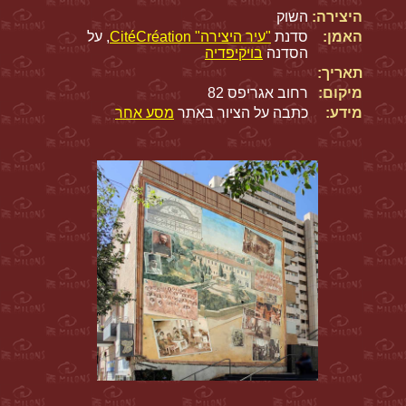
היצירה:
השוק
האמן:
סדנת
"עיר היצירה" CitéCréation
, על
הסדנה
בויקיפדיה
תאריך:
מיקום:
רחוב אגריפס 82
מידע:
כתבה על הציור באתר
מסע אחר