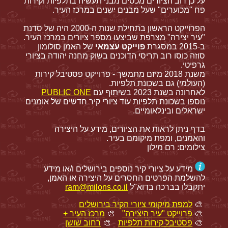
על כן רוב הציורים מכסים מבני תעשיה בתלפיות וקירות
פח "מכוערים" שעל מבנים ישנים במרכז העיר.
הפרוייקט הראשון בתחילת שנות ה-2000 היה של סדנת
"עיר יצירה" מצרפת שביצעו מספר ציורים במרכז העיר.
ב-2015 במסגרת
פוייקט עצמאי
של האמן סולומון
סוזה כוסו רוב תריסי הדוכנים בשוק מחנה יהודה בציורי
גרפיטי.
משנת 2018 מיזם מתמשך - פרוייקט פסטיבל קירות
(העולמי) גם בשכונת תלפיות.
לאחרונה בשנת 2023 בשיתוף עם
PUBLIC ONE
נוספו בשכונת תלפיות עוד ציורי קיר חדשים של אומנים
ישראלים ובינלאומיים.
בדף ניתן לראות את הציורים, מידע על היצירה
והאמנים, ומפת מיקומם בעיר.
צילומים: רם מילון
מידע על ציורי קיר נוספים בירושלים ו/או מידע
להשלמת הפרטים החסרים על היצירה או האמן,
יתקבלו בברכה בדוא"ל
ram@milons.co.il
🎨
למפת מיקומי ציורי הקיר בירושלים
🎨
פרוייקט "עיר היצירה"
🎨
מרכז העיר +
🎨
פסטיבל קירות תלפיות
🎨
רחוב שושן