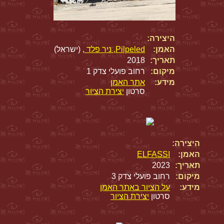
היצירה:
האמן:
Pilpeled, ניר פלד
, (ישראל)
תאריך:
2018
מיקום:
רחוב פועלי צדק 1
מידע:
אתר האמן
סרטון
יצירת הציור
היצירה:
האמן:
ELFASSI
תאריך:
2023
מיקום:
רחוב פועלי צדק 3
מידע:
על הציור באתר האמן
סרטון
יצירת הציור