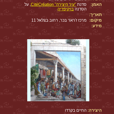
האמן:
סדנת
"עיר היצירה" CitéCréation
, על
הסדנה
בויקיפדיה
תאריך:
מיקום:
מרכז ז'ראר בכר, רחוב בצלאל 11
מידע:
היצירה:
החיים בקרדו