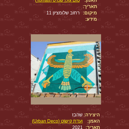
האמן:
טום גולדשמיט (Tomas)
תאריך:
מיקום:
רחוב שלומציון 11
מידע:
היצירה:
שהבז
האמן:
ועדת קישוט (Urban Deco)
תאריך:
2021