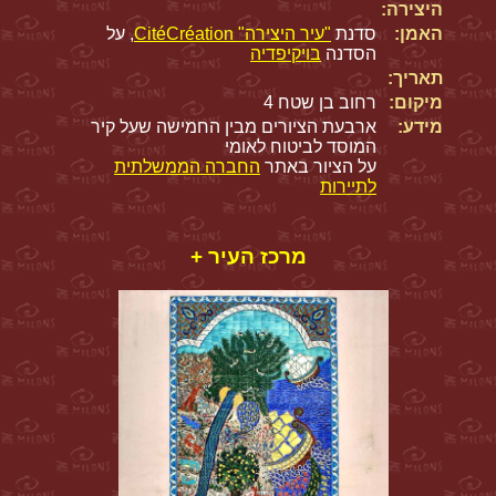
היצירה:
האמן:
סדנת
"עיר היצירה" CitéCréation
, על
הסדנה
בויקיפדיה
תאריך:
מיקום:
רחוב בן שטח 4
מידע:
ארבעת הציורים מבין החמישה שעל קיר
המוסד לביטוח לאומי
על הציור באתר
החברה הממשלתית
לתיירות
מרכז העיר +