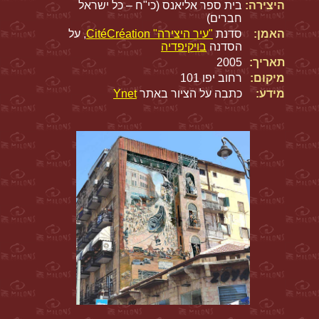
היצירה:
בית ספר אליאנס (כי"ח – כל ישראל
חברים)
האמן:
סדנת
"עיר היצירה" CitéCréation
, על
הסדנה
בויקיפדיה
תאריך:
2005
מיקום:
רחוב יפו 101
מידע:
כתבה על הציור באתר
Ynet