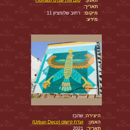
האמן:
טום גולדשמיט (Tomas)
תאריך:
מיקום:
רחוב שלומציון 11
מידע:
היצירה:
שהבז
האמן:
ועדת קישוט (Urban Deco)
תאריך:
2021