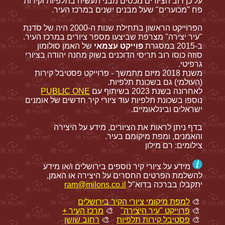
על כן רוב הציורים מכסים מבני תעשיה בתלפיות וקירות
פח "מכוערים" שעל מבנים ישנים במרכז העיר.
הפרוייקט הראשון בתחילת שנות ה-2000 היה של סדנת
"עיר יצירה" מצרפת שביצעו מספר ציורים במרכז העיר.
ב-2015 במסגרת
פוייקט עצמאי
של האמן סולומון
סוזה כוסו רוב תריסי הדוכנים בשוק מחנה יהודה בציורי
גרפיטי.
משנת 2018 מיזם מתמשך - פרוייקט פסטיבל קירות
(העולמי) גם בשכונת תלפיות.
לאחרונה בשנת 2023 בשיתוף עם
PUBLIC ONE
נוספו בשכונת תלפיות עוד ציורי קיר חדשים של אומנים
ישראלים ובינלאומיים.
בדף ניתן לראות את הציורים, מידע על היצירה
והאמנים, ומפת מיקומם בעיר.
צילומים: רם מילון
מידע על ציורי קיר נוספים בירושלים ו/או מידע
להשלמת הפרטים החסרים על היצירה או האמן,
יתקבלו בברכה בדוא"ל
ram@milons.co.il
🎨
למפת מיקומי ציורי הקיר בירושלים
🎨
פרוייקט "עיר היצירה"
🎨
מרכז העיר +
🎨
פסטיבל קירות תלפיות
🎨
רחוב שושן