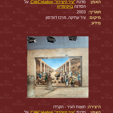
האמן:
סדנת
"עיר היצירה" CitéCréation
, על
הסדנה
בויקיפדיה
תאריך:
2003
מיקום:
עיר עתיקה, מרכז דוודסון
מידע:
היצירה:
חוצות העיר - הקרדו
האמן:
סדנת
"עיר היצירה" CitéCréation
, על