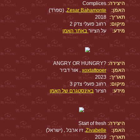
היצירה:
Complices
האמן:
Zesar Bahamonte
, (ספרד)
תאריך:
2018
מיקום:
רחוב פועלי צדק 2
מידע:
על הציור
באתר האמן
היצירה:
?ANGRY OR HUNGRY
האמן:
xoxtattooer
, אור דביר
תאריך:
2023
מיקום:
רחוב פועלי צדק 3
מידע:
הציור
באינסטגרם של האמן
היצירה:
Start of fresh
האמן:
Zivabelle
, זיו ארבל , (ישראל)
תאריך:
2019