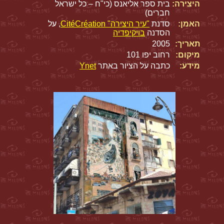
היצירה:
בית ספר אליאנס (כי"ח – כל ישראל
חברים)
האמן:
סדנת
"עיר היצירה" CitéCréation
, על
הסדנה
בויקיפדיה
תאריך:
2005
מיקום:
רחוב יפו 101
מידע:
כתבה על הציור באתר
Ynet