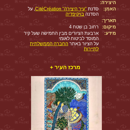
היצירה:
האמן:
סדנת
"עיר היצירה" CitéCréation
, על
הסדנה
בויקיפדיה
תאריך:
מיקום:
רחוב בן שטח 4
מידע:
ארבעת הציורים מבין החמישה שעל קיר
המוסד לביטוח לאומי
על הציור באתר
החברה הממשלתית
לתיירות
מרכז העיר +