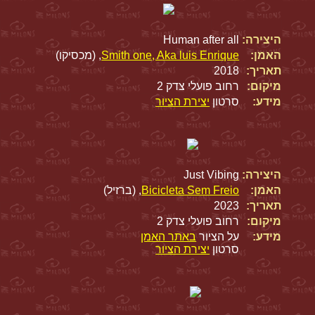
היצירה:
Human after all
האמן:
Smith one, Aka luis Enrique
, (מכסיקו)
תאריך:
2018
מיקום:
רחוב פועלי צדק 2
מידע:
סרטון
יצירת הציור
היצירה:
Just Vibing
האמן:
Bicicleta Sem Freio
, (ברזיל)
תאריך:
2023
מיקום:
רחוב פועלי צדק 2
מידע:
על הציור
באתר האמן
סרטון
יצירת הציור