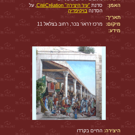
האמן:
סדנת
"עיר היצירה" CitéCréation
, על
הסדנה
בויקיפדיה
תאריך:
מיקום:
מרכז ז'ראר בכר, רחוב בצלאל 11
מידע:
היצירה:
החיים בקרדו