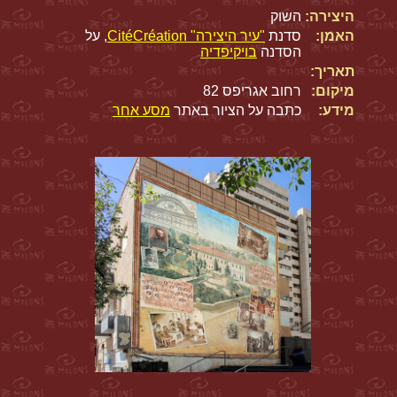
היצירה:
השוק
האמן:
סדנת
"עיר היצירה" CitéCréation
, על
הסדנה
בויקיפדיה
תאריך:
מיקום:
רחוב אגריפס 82
מידע:
כתבה על הציור באתר
מסע אחר