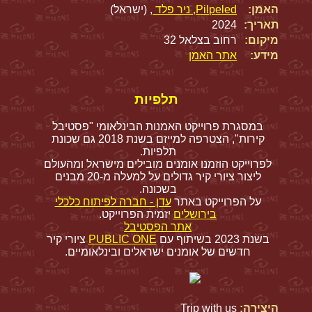
האמן:
Pilpeled, ניר פלד
, (ישראל)
תאריך:
2024
מיקום:
רחוב בצלאל 32
מידע:
אתר האמן
תלפיות
במסגרת פרוייקט האמנות הבינלאומי "פסטיבל
קירות", הצטרפה למייזם בשנת 2018 גם שכונת
תלפיות.
לפרוייקט הוזמנו אומנים מובילים מישראל ומהעולם
ליצור ציורי קיר גדולים על למעלה מ-20 מבנים
בשכונה.
על הפרוייקט באתר
עדן - חברה לפיתוח כלכלי
בירושלים
יזמית הפרוייקט.
אתר הפסטיבל
בשנת 2023 בשיתוף עם
PUBLIC ONE
ציורי קיר
חדשים של אומנים ישראלים ובינלאומיים.
היצירה:
Trip with us