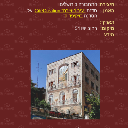
היצירה:
התחבורה בירושלים
האמן:
סדנת
"עיר היצירה" CitéCréation
, על
הסדנה
בויקיפדיה
תאריך:
מיקום:
רחוב יפו 54
מידע: