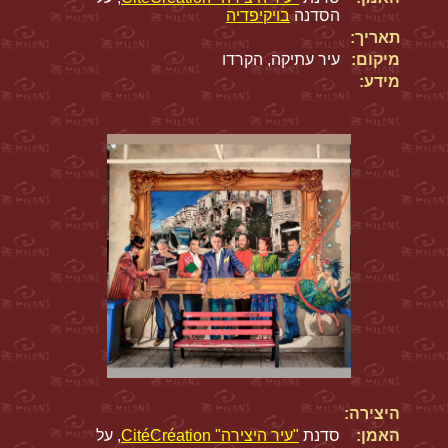
הסדנה
בויקיפדיה
תאריך:
מיקום:
עיר עתיקה, הקרדו
מידע:
היצירה:
האמן:
סדנת
"עיר היצירה" CitéCréation
, על