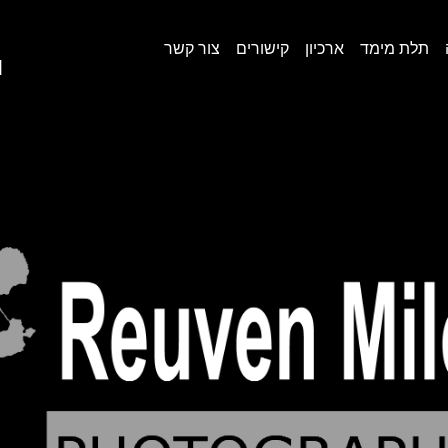
תלת מימד
ארכיון
קישורים
צור קשר
lish]